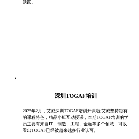
活跃。
深圳TOGAF培训
2025年2月，艾威深圳TOGAF培训开课啦;艾威坚持独有
的课程特色，精品小班互动授课，本期TOGAF培训的学
员主要有来自IT、制造、工程、金融等多个领域，可以
看出TOGAF已经被越来越多行业认可。